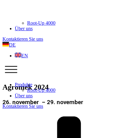
Root-Up 4000
Über uns
Kontaktieren Sie uns
DE
EN
Produkte
Agromek 2024
Root-Up 4000
Über uns
26. november
–
29. november
Kontaktieren Sie uns