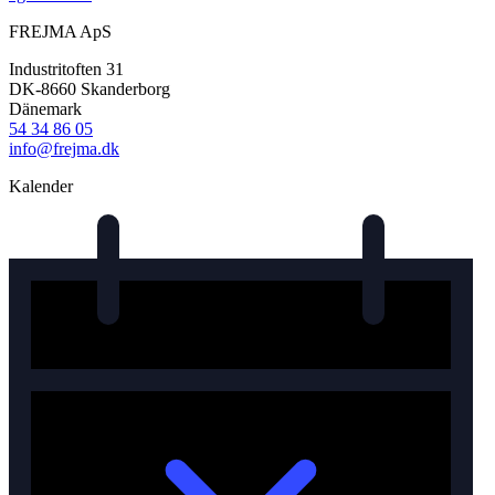
FREJMA ApS
Industritoften 31
DK-8660 Skanderborg
Dänemark
54 34 86 05
info@frejma.dk
Kalender