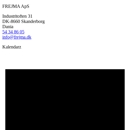
FREJMA ApS
Industritoften 31
DK-8660 Skanderborg
Dania
54 34 86 05
info@frejma.dk
Kalendarz