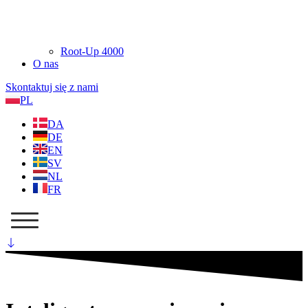
Root-Up 4000
O nas
Skontaktuj się z nami
PL
DA
DE
EN
SV
NL
FR