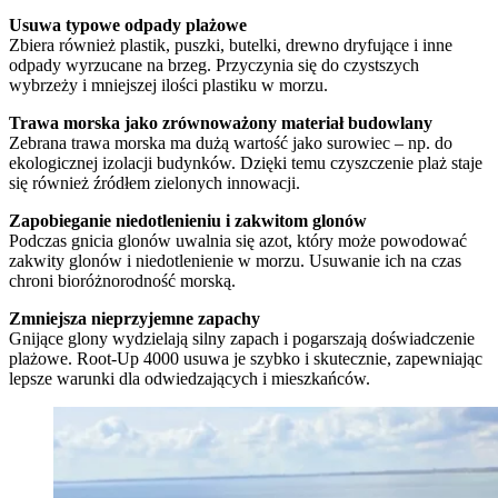
Usuwa typowe odpady plażowe
Zbiera również plastik, puszki, butelki, drewno dryfujące i inne
odpady wyrzucane na brzeg. Przyczynia się do czystszych
wybrzeży i mniejszej ilości plastiku w morzu.
Trawa morska jako zrównoważony materiał budowlany
Zebrana trawa morska ma dużą wartość jako surowiec – np. do
ekologicznej izolacji budynków. Dzięki temu czyszczenie plaż staje
się również źródłem zielonych innowacji.
Zapobieganie niedotlenieniu i zakwitom glonów
Podczas gnicia glonów uwalnia się azot, który może powodować
zakwity glonów i niedotlenienie w morzu. Usuwanie ich na czas
chroni bioróżnorodność morską.
Zmniejsza nieprzyjemne zapachy
Gnijące glony wydzielają silny zapach i pogarszają doświadczenie
plażowe. Root-Up 4000 usuwa je szybko i skutecznie, zapewniając
lepsze warunki dla odwiedzających i mieszkańców.