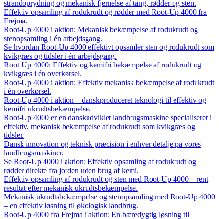
strandoprydning og mekanisk fjernelse af tang, rødder og sten.
Effektiv opsamling af rodukrudt og rødder med Root-Up 4000 fra
Frejma.
Root-Up 4000 i aktion: Mekanisk bekæmpelse af rodukrudt og
stenopsamling i én arbejdsgang.
Se hvordan Root-Up 4000 effektivt opsamler sten og rodukrudt som
kvikgræs og tidsler i én arbejdsgang.
Root-Up 4000: Effektiv og kemifri bekæmpelse af rodukrudt og
kvikgræs i én overkørsel.
Root-Up 4000 i aktion: Effektiv mekanisk bekæmpelse af rodukrudt
i én overkørsel.
Root-Up 4000 i aktion – danskproduceret teknologi til effektiv og
kemifri ukrudtsbekæmpelse.
Root-Up 4000 er en danskudviklet landbrugsmaskine specialiseret i
effektiv, mekanisk bekæmpelse af rodukrudt som kvikgræs og
tidsler.
Dansk innovation og teknisk præcision i enhver detalje på vores
landbrugsmaskiner.
Se Root-Up 4000 i aktion: Effektiv opsamling af rodukrudt og
rødder direkte fra jorden uden brug af kemi.
Effektiv opsamling af rodukrudt og sten med Root-Up 4000 – rent
resultat efter mekanisk ukrudtsbekæmpelse.
Mekanisk ukrudtsbekæmpelse og stenopsamling med Root-Up 4000
– en effektiv løsning til økologisk landbrug.
Root-Up 4000 fra Frejma i aktion: En bæredygtig løsning til