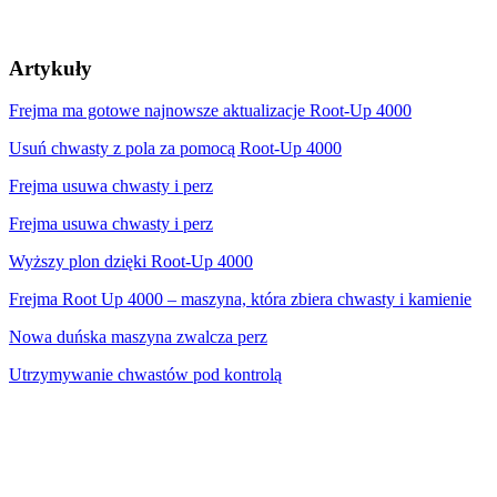
Artykuły
Frejma ma gotowe najnowsze aktualizacje Root-Up 4000
Usuń chwasty z pola za pomocą Root-Up 4000
Frejma usuwa chwasty i perz
Frejma usuwa chwasty i perz
Wyższy plon dzięki Root-Up 4000
Frejma Root Up 4000 – maszyna, która zbiera chwasty i kamienie
Nowa duńska maszyna zwalcza perz
Utrzymywanie chwastów pod kontrolą