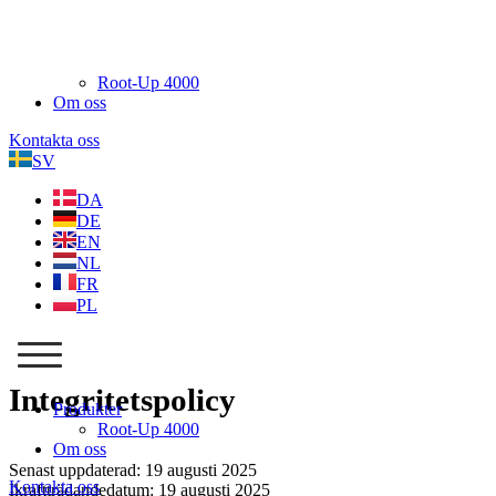
Root-Up 4000
Om oss
Kontakta oss
SV
DA
DE
EN
NL
FR
PL
Integritetspolicy
Produkter
Root-Up 4000
Om oss
Senast uppdaterad: 19 augusti 2025
Kontakta oss
Ikraftträdandedatum: 19 augusti 2025