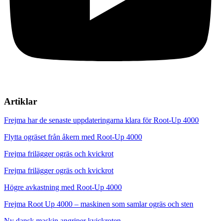
Artiklar
Frejma har de senaste uppdateringarna klara för Root-Up 4000
Flytta ogräset från åkern med Root-Up 4000
Frejma frilägger ogräs och kvickrot
Frejma frilägger ogräs och kvickrot
Högre avkastning med Root-Up 4000
Frejma Root Up 4000 – maskinen som samlar ogräs och sten
Ny dansk maskin angriper kvickroten